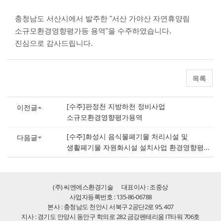
충청남도 서산시에서 발주한 "서산 가야산 자연휴양림
소규모환경영향평가등 용역"을 수주하였습니다.
진심으로 감사드립니다.
목록
[수주]판정천 지방하천 정비사업
이전글
소규모환경영향평가용역
[수주]화성시 음식물폐기물 처리시설 및
다음글
생활폐기물 자원화시설 설치사업 환경영향평...
(주) 씨엔에스환경기술
대표이사 : 조중상
사업자등록번호 : 135-86-06788
본사 : 충청남도 천안시 서북구 2공단2로 95, 407
지사 : 경기도 안양시 동안구 학의로 282 금강펜테리움 IT타워 706호