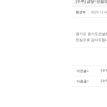
[수주] 금당~선읍
환경부
2025-12-0
경기도 경기도건설본
진심으로 감사드립
[수
이전글
[수
다음글