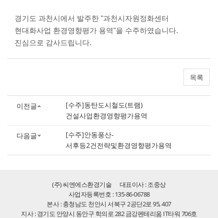
경기도 과천시에서 발주한 "과천시자원정화센터
현대화사업 환경영향평가 용역"을 수주하였습니다.
진심으로 감사드립니다.
목록
[수주]동탄도시철도(트램)
이전글
건설사업환경영향평가용역
[수주]안동풍산-
다음글
서후등2건전략및환경영향평가용역
(주) 씨엔에스환경기술
대표이사 : 조중상
사업자등록번호 : 135-86-06788
본사 : 충청남도 천안시 서북구 2공단2로 95, 407
지사 : 경기도 안양시 동안구 학의로 282 금강펜테리움 IT타워 706호