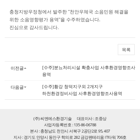
충청지방우정청에서 발주한 "천안우체국 소음민원 해결을
위한 소음영향평가 용역"을 수주하였습니다.
진심으로 감사드립니다.
목록
[수주]분뇨처리시설 확충사업 사후환경영향조사
이전글
용역
[수주]황강 청덕지구외 2개지구
다음글
하천환경정비사업 사후환경영향조사용역
(주) 씨엔에스환경기술
대표이사 : 조중상
사업자등록번호 : 135-86-06788
본사 : 충청남도 천안시 서북구 2공단2로 95, 407
지사 : 경기도 안양시 동안구 학의로 282 금강펜테리움 IT타워 706호