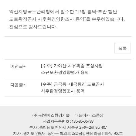
익산지방국토관리청에서 발주한 "고창 흥덕-부안 행안
도로확장공사 사후환경영향조사 용역"을 수주하였습니다.
진심으로 감사드립니다.
목록
[수주] 가야산 치유의숲 조성사업
이전글
소규모환경영향평가 용역
[수주] 금곡동~대곡동간 도로공사
다음글
사후환경영향조사 용역
(주) 씨엔에스환경기술
대표이사 : 조중상
사업자등록번호 : 135-86-06788
본사 : 충청남도 천안시 서북구 2공단2로 95, 407
지사 : 경기도 안양시 동안구 학의로 282 금강펜테리움 IT타워 706호